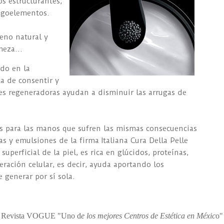
s estructurantes,
ligoelementos.
geno natural y
meza...
ado en la
ta de consentir y
es regeneradoras ayudan a disminuir las arrugas de
os para las manos que sufren las mismas consecuencias
s y emulsiones de la firma Italiana Cura Della Pelle
perficial de la piel, es rica en glúcidos, proteínas,
eración celular, es decir, ayuda aportando los
 generar por sí sola.
Revista VOGUE "Uno d
e los mejores Centros de Estética en Méxic
o"