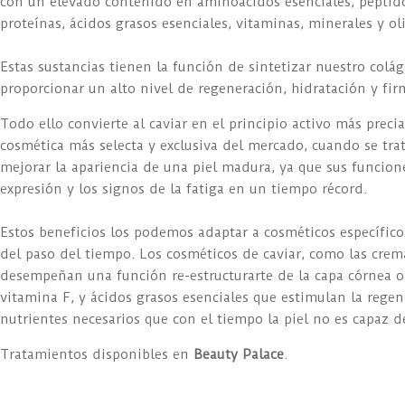
con un elevado contenido en aminoácidos esenciales, péptido
proteínas, ácidos grasos esenciales, vitaminas, minerales y o
Estas sustancias tienen la función de sintetizar nuestro colá
proporcionar un alto nivel de regeneración, hidratación y fir
Todo ello convierte al caviar en el principio activo más preci
cosmética más selecta y exclusiva del mercado, cuando se tra
mejorar la apariencia de una piel madura, ya que sus funcion
expresión y los signos de la fatiga en un tiempo récord.
Estos beneficios los podemos adaptar a cosméticos específic
del paso del tiempo. Los cosméticos de caviar, como las crema
desempeñan una función re-estructurarte de la capa córnea o su
vitamina F, y ácidos grasos esenciales que estimulan la regen
nutrientes necesarios que con el tiempo la piel no es capaz de
Tratamientos disponibles en
Beauty Palace
.