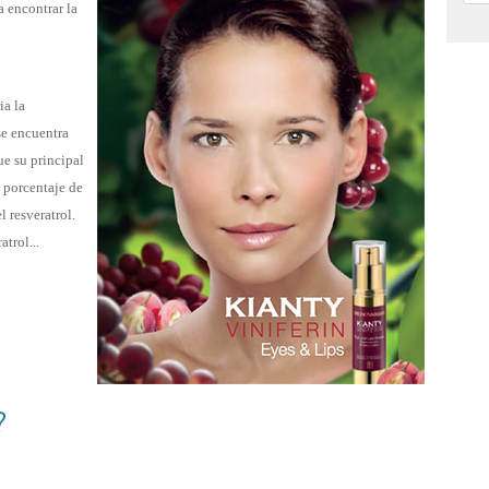
 encontrar la
ia la
se encuentra
ue su principal
o porcentaje de
l resveratrol.
trol...
?