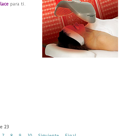
lace
para ti.
e 23
7
8
9
10
Siguiente
Final