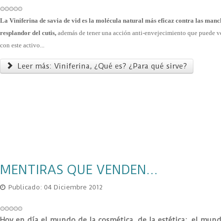
La Viniferina de savia de vid es la molécula natural más eficaz contra las manc
resplandor del cutis,
además de tener una acción anti-envejecimiento que puede ve
con este activo...
Leer más: Viniferina, ¿Qué es? ¿Para qué sirve?
MENTIRAS QUE VENDEN...
Publicado: 04 Diciembre 2012
Hoy en día el mundo de la cosmética, de la estética; el mund