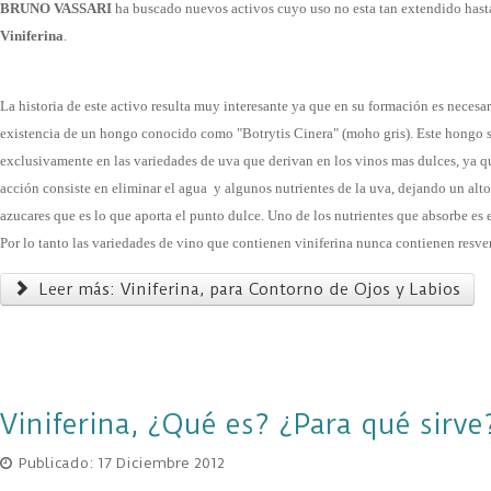
BRUNO VASSARI
ha buscado nuevos activos cuyo uso no esta tan extendido hasta
Viniferina
.
La historia de este activo resulta muy interesante ya que en su formación es necesar
existencia de un hongo conocido como "Botrytis Cinera" (moho gris). Este hongo 
exclusivamente en las variedades de uva que derivan en los vinos mas dulces, ya q
acción consiste en eliminar el agua y algunos nutrientes de la uva, dejando un alt
azucares que es lo que aporta el punto dulce. Uno de los nutrientes que absorbe es e
Por lo tanto las variedades de vino que contienen viniferina nunca contienen resvera
Leer más: Viniferina, para Contorno de Ojos y Labios
Viniferina, ¿Qué es? ¿Para qué sirve
Publicado: 17 Diciembre 2012