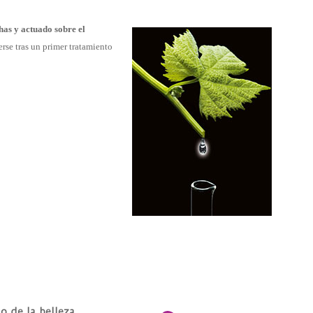
has y actuado sobre el
rse tras un primer tratamiento
o de la belleza