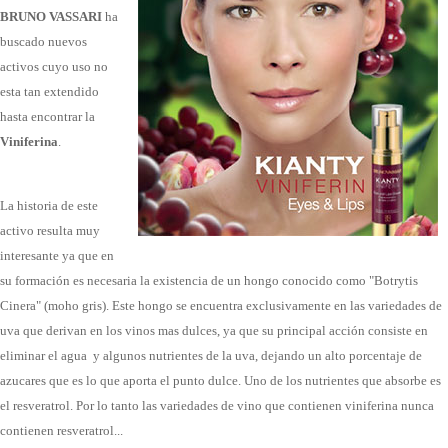
BRUNO VASSARI
ha
buscado nuevos
activos cuyo uso no
esta tan extendido
hasta encontrar la
Viniferina
.
La historia de este
activo resulta muy
interesante ya que en
su formación es necesaria la existencia de un hongo conocido como "Botrytis
Cinera" (moho gris). Este hongo se encuentra exclusivamente en las variedades de
uva que derivan en los vinos mas dulces, ya que su principal acción consiste en
eliminar el agua y algunos nutrientes de la uva, dejando un alto porcentaje de
azucares que es lo que aporta el punto dulce. Uno de los nutrientes que absorbe es
el resveratrol. Por lo tanto las variedades de vino que contienen viniferina nunca
contienen resveratrol...